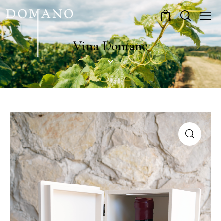
0
Vina Domano