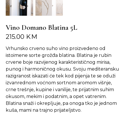
Vino Domano Blatina 5L
215.00
KM
Vrhunsko crveno suho vino proizvedeno od
istoimene sorte grožđa blatina. Blatina je rubin
crvene boje razvijenog karakterističnog mirisa,
punog i harmoničnog okusu. Svoju mediteransku
razigranost iskazati će tek kod pijenja te se oduži
izvanrednom voćnom sortnom aromom višnje,
crne trešnje, kupine i vanilije, te prijatnim suhim
okusom, mekim i podatnim, a opet vatrenim.
Blatina snaži i okrepljuje, pa onoga tko je jednom
kuša, mami na trajno prijateljstvo.