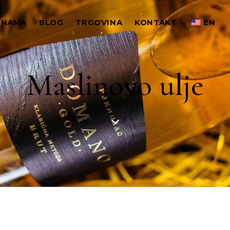
 NAMA
BLOG
TRGOVINA
KONTAKT
EN
Maslinovo ulje