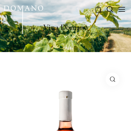
0
Vina Domano