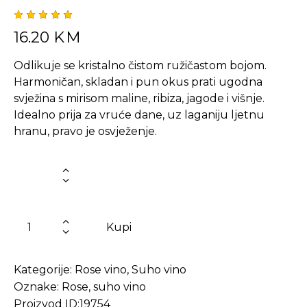
Korisni
1
16.20
KM
čka
ocjena:
5.00
od
Odlikuje se kristalno čistom ružičastom bojom.
ukupno 5
(
Harmoničan, skladan i pun okus prati ugodna
korisnik
a)
svježina s mirisom maline, ribiza, jagode i višnje.
Idealno prija za vruće dane, uz laganiju ljetnu
hranu, pravo je osvježenje.
Kupi
Kategorije:
Rose vino
,
Suho vino
Oznake:
Rose
,
suho vino
Proizvod ID:
19754