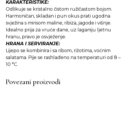
KARAKTERISTIKE:
Odlikuje se kristalno čistom ružičastom bojom.
Harmoničan, skladan i pun okus prati ugodna
svježina s mirisom maline, ribiza, jagode i višnje.
Idealno prija za vruće dane, uz laganiju ljetnu
hranu, pravo je osvježenje.
HRANA I SERVIRANJE:
Lijepo se kombinira i sa ribom, rižotima, voćnim
salatama. Pije se rashlađeno na temperaturi od 8 –
10 °C.
Povezani proizvodi