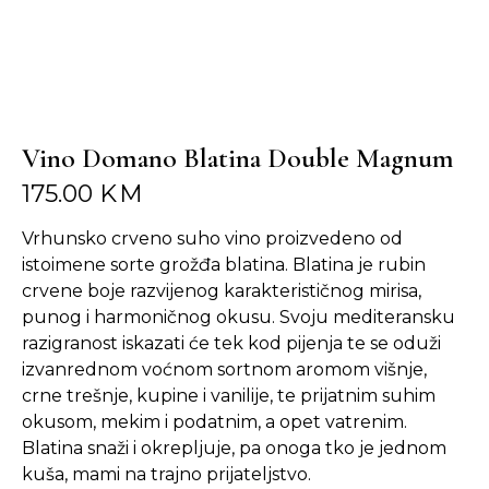
Vino Domano Blatina Double Magnum
175.00
KM
Vrhunsko crveno suho vino proizvedeno od
istoimene sorte grožđa blatina. Blatina je rubin
crvene boje razvijenog karakterističnog mirisa,
punog i harmoničnog okusu. Svoju mediteransku
razigranost iskazati će tek kod pijenja te se oduži
izvanrednom voćnom sortnom aromom višnje,
crne trešnje, kupine i vanilije, te prijatnim suhim
okusom, mekim i podatnim, a opet vatrenim.
Blatina snaži i okrepljuje, pa onoga tko je jednom
kuša, mami na trajno prijateljstvo.