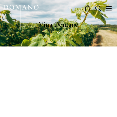
0
Vina Domano