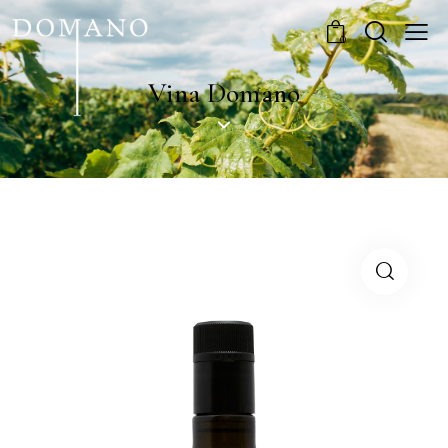
0
Vina Domano