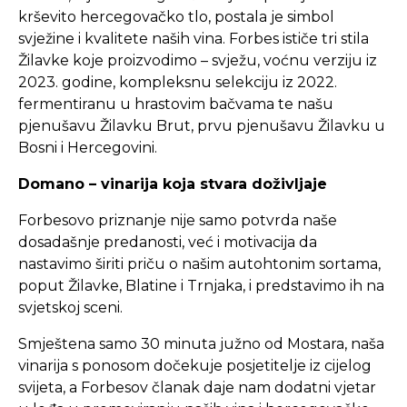
krševito hercegovačko tlo, postala je simbol
svježine i kvalitete naših vina. Forbes ističe tri stila
Žilavke koje proizvodimo – svježu, voćnu verziju iz
2023. godine, kompleksnu selekciju iz 2022.
fermentiranu u hrastovim bačvama te našu
pjenušavu Žilavku Brut, prvu pjenušavu Žilavku u
Bosni i Hercegovini.
Domano – vinarija koja stvara doživljaje
Forbesovo priznanje nije samo potvrda naše
dosadašnje predanosti, već i motivacija da
nastavimo širiti priču o našim autohtonim sortama,
poput Žilavke, Blatine i Trnjaka, i predstavimo ih na
svjetskoj sceni.
Smještena samo 30 minuta južno od Mostara, naša
vinarija s ponosom dočekuje posjetitelje iz cijelog
svijeta, a Forbesov članak daje nam dodatni vjetar