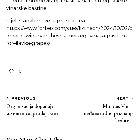
u leđa u promoviranju naših vina i hercegovačke
vinarske baštine.
Cijeli članak možete pročitati na:
https://www.forbes.com/sites/lizthach/2024/10/02/d
omano-winery-in-bosnia-herzegovina–a-passion-
for–ilavka-grapes/
0
PREVIOUS
NEXT
Organizacija događaja,
Mundus Vini –
suvenirnica, prodaja vina
međunarodno priznanje
kvalitete